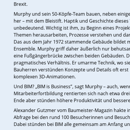
Brexit.
Murphy und sein 50-Köpfe-Team bauen, neben einigen i
her – mit dem Bleistift. Haptik und Geschichte dies
unbedeutend. Wichtig ist ihm, zu Beginn eines Projek
Themen herausarbeiten, Prozesse verstehen und dar
Das aus dem Jahr 1972 stammende Gebäude bildet m
Ensemble. Murphy griff daher äußerlich nur behutsa
eine Fußgängerbrücke zwischen beiden Gebäuden. Der
pragmatisches Verhältnis. Er umarme Technik, wo sie S
Bauherren verstünden Konzepte und Details oft erst 
komplexen 3D-Animationen.
Und BIM? „BIM is Business”, sagt Murphy – auch, wenn 
Mitarbeiterfortbildung rentierten sich nach etwa dr
Ende aber stünden höhere Produktivität und bessere 
Alexander Gutzmer vom Baumeister-Magazin hakte im 
Abfrage bei den rund 100 Besucherinnen und Besuche
Dabei stünden bei BIM alle gemeinsam am Anfang und B