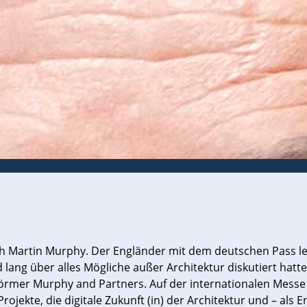
 sich Martin Murphy. Der Engländer mit dem deutschen Pass 
lang über alles Mögliche außer Architektur diskutiert hatt
örmer Murphy and Partners. Auf der internationalen Mess
Projekte, die digitale Zukunft (in) der Architektur und – al