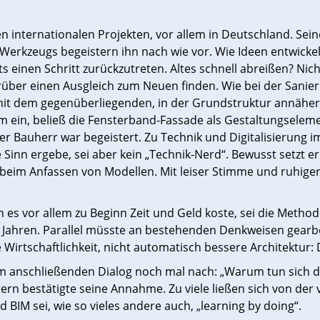
nternationalen Projekten, vor allem in Deutschland. Seine 
es Werkzeugs begeistern ihn nach wie vor. Wie Ideen entwic
ts einen Schritt zurückzutreten. Altes schnell abreißen? Ni
über einen Ausgleich zum Neuen finden. Wie bei der Sani
it dem gegenüberliegenden, in der Grundstruktur annäher
m ein, beließ die Fensterband-Fassade als Gestaltungselem
 Bauherr war begeistert. Zu Technik und Digitalisierung i
inn ergebe, sei aber kein „Technik-Nerd“. Bewusst setzt er b
beim Anfassen von Modellen. Mit leiser Stimme und ruhiger 
es vor allem zu Beginn Zeit und Geld koste, sei die Methode
ei Jahren. Parallel müsste an bestehenden Denkweisen gearb
Wirtschaftlichkeit, nicht automatisch bessere Architektur:
anschließenden Dialog noch mal nach: „Warum tun sich di
rn bestätigte seine Annahme. Zu viele ließen sich von der
IM sei, wie so vieles andere auch, „learning by doing“.