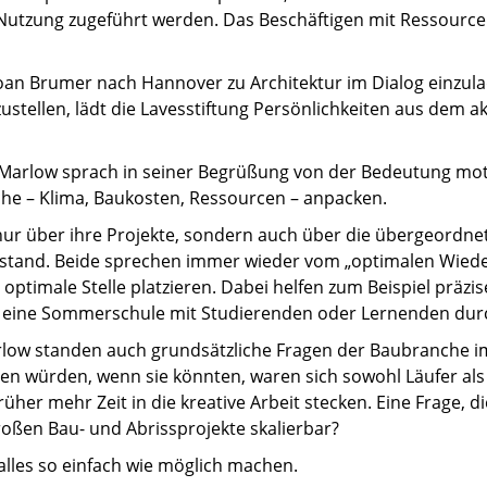
tzung zugeführt werden. Das Beschäftigen mit Ressourcen, 
oan Brumer nach Hannover zu Architektur im Dialog einzula
tellen, lädt die Lavesstiftung Persönlichkeiten aus dem a
Marlow sprach in seiner Begrüßung von der Bedeutung moti
he – Klima, Baukosten, Ressourcen – anpacken.
r über ihre Projekte, sondern auch über die übergeordneten 
and. Beide sprechen immer wieder vom „optimalen Wiederve
 optimale Stelle platzieren. Dabei helfen zum Beispiel präzi
 eine Sommerschule mit Studierenden oder Lernenden durc
w standen auch grundsätzliche Fragen der Baubranche im Fo
n würden, wenn sie könnten, waren sich sowohl Läufer als au
üher mehr Zeit in die kreative Arbeit stecken. Eine Frage, 
roßen Bau- und Abrissprojekte skalierbar?
 alles so einfach wie möglich machen.