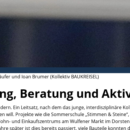
äufer und Ioan Brumer (Kollektiv BAUKREISEL)
ung, Beratung und Akti
ndern. Ein Leitsatz, nach dem das junge, interdisziplinäre K
eren will. Projekte wie die Sommerschule „Stimmen & Steine“
Wohn- und Einkaufszentrums am Wulfener Markt im Dorstene
hre später ist dies bereits passiert, viele Bauteile konnte